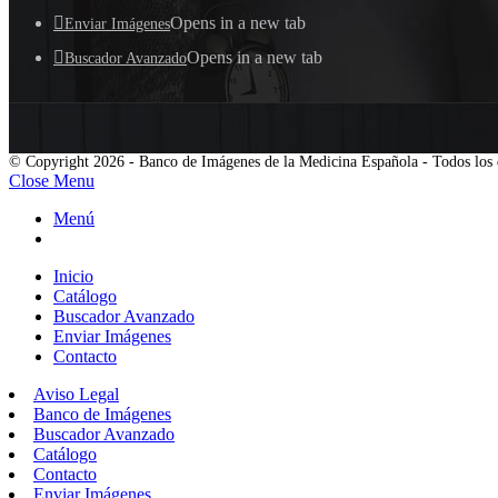
Opens in a new tab
Enviar Imágenes
Opens in a new tab
Buscador Avanzado
© Copyright 2026 - Banco de Imágenes de la Medicina Española - Todos los 
Close Menu
Menú
Inicio
Catálogo
Buscador Avanzado
Enviar Imágenes
Contacto
Aviso Legal
Banco de Imágenes
Buscador Avanzado
Catálogo
Contacto
Enviar Imágenes