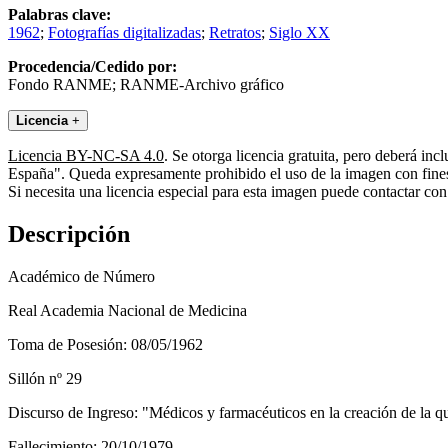
Palabras clave:
1962
;
Fotografías digitalizadas
;
Retratos
;
Siglo XX
Procedencia/Cedido por:
Fondo RANME; RANME-Archivo gráfico
Licencia
+
Licencia BY-NC-SA 4.0
. Se otorga licencia gratuita, pero deberá i
España". Queda expresamente prohibido el uso de la imagen con fines 
Si necesita una licencia especial para esta imagen puede contactar
Descripción
Académico de Número
Real Academia Nacional de Medicina
Toma de Posesión: 08/05/1962
Sillón nº 29
Discurso de Ingreso: "Médicos y farmacéuticos en la creación de la q
Fallecimiento: 20/10/1979