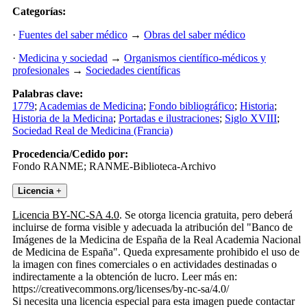
Categorías:
·
Fuentes del saber médico
→
Obras del saber médico
·
Medicina y sociedad
→
Organismos científico-médicos y
profesionales
→
Sociedades científicas
Palabras clave:
1779
;
Academias de Medicina
;
Fondo bibliográfico
;
Historia
;
Historia de la Medicina
;
Portadas e ilustraciones
;
Siglo XVIII
;
Sociedad Real de Medicina (Francia)
Procedencia/Cedido por:
Fondo RANME; RANME-Biblioteca-Archivo
Licencia
+
Licencia BY-NC-SA 4.0
. Se otorga licencia gratuita, pero deberá
incluirse de forma visible y adecuada la atribución del "Banco de
Imágenes de la Medicina de España de la Real Academia Nacional
de Medicina de España". Queda expresamente prohibido el uso de
la imagen con fines comerciales o en actividades destinadas o
indirectamente a la obtención de lucro. Leer más en:
https://creativecommons.org/licenses/by-nc-sa/4.0/
Si necesita una licencia especial para esta imagen puede contactar