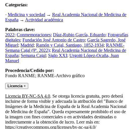
Categorías:
·
Medicina y sociedad
→
Real Academia Nacional de Medicina de
España
→
Actividad académica
Palabras clave:
2022
;
Conmemoraciones
;
Díaz-Rubio García, Eduardo
;
Fotografías
digitales
;
Fundación José Antonio de Castro
;
García Sagredo, José
Miguel
;
Madrid
;
Ramón y Cajal, Santiago, 1852-1934
;
RANME-
Semana Cajal (9º. 2022)
;
Real Academia Nacional de Medicina de
España
;
Semana Cajal
;
Siglo XXI
;
Urgoiti López-Ocaña, Juan
Manuel
Procedencia/Cedido por:
Fondo RANME; RANME-Archivo gráfico
Licencia
+
Licencia BY-NC-SA 4.0
. Se otorga licencia gratuita, pero deberá
incluirse de forma visible y adecuada la atribución del "Banco de
Imágenes de la Medicina de España de la Real Academia Nacional
de Medicina de España". Queda expresamente prohibido el uso de
la imagen con fines comerciales o en actividades destinadas o
indirectamente a la obtención de lucro. Leer más en:
https://creativecommons.org/licenses/by-nc-sa/4.0/