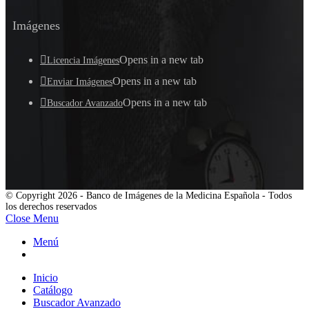
Imágenes
Opens in a new tab
Licencia Imágenes
Opens in a new tab
Enviar Imágenes
Opens in a new tab
Buscador Avanzado
© Copyright 2026 - Banco de Imágenes de la Medicina Española - Todos
los derechos reservados
Close Menu
Menú
Inicio
Catálogo
Buscador Avanzado