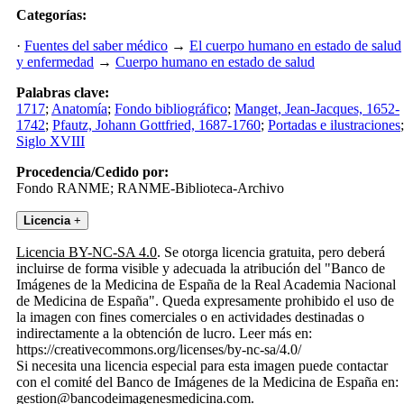
Categorías:
·
Fuentes del saber médico
→
El cuerpo humano en estado de salud
y enfermedad
→
Cuerpo humano en estado de salud
Palabras clave:
1717
;
Anatomía
;
Fondo bibliográfico
;
Manget, Jean-Jacques, 1652-
1742
;
Pfautz, Johann Gottfried, 1687-1760
;
Portadas e ilustraciones
;
Siglo XVIII
Procedencia/Cedido por:
Fondo RANME; RANME-Biblioteca-Archivo
Licencia
+
Licencia BY-NC-SA 4.0
. Se otorga licencia gratuita, pero deberá
incluirse de forma visible y adecuada la atribución del "Banco de
Imágenes de la Medicina de España de la Real Academia Nacional
de Medicina de España". Queda expresamente prohibido el uso de
la imagen con fines comerciales o en actividades destinadas o
indirectamente a la obtención de lucro. Leer más en:
https://creativecommons.org/licenses/by-nc-sa/4.0/
Si necesita una licencia especial para esta imagen puede contactar
con el comité del Banco de Imágenes de la Medicina de España en:
gestion@bancodeimagenesmedicina.com.