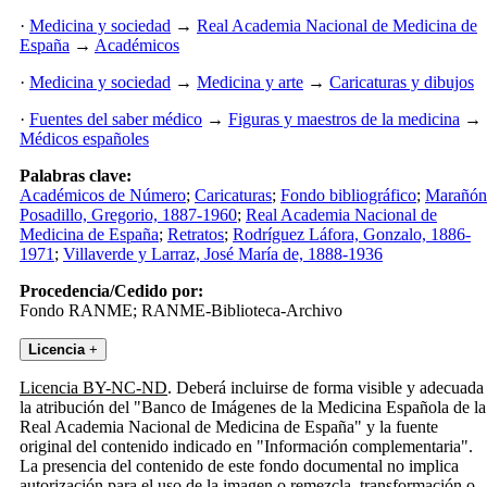
·
Medicina y sociedad
→
Real Academia Nacional de Medicina de
España
→
Académicos
·
Medicina y sociedad
→
Medicina y arte
→
Caricaturas y dibujos
·
Fuentes del saber médico
→
Figuras y maestros de la medicina
→
Médicos españoles
Palabras clave:
Académicos de Número
;
Caricaturas
;
Fondo bibliográfico
;
Marañón
Posadillo, Gregorio, 1887-1960
;
Real Academia Nacional de
Medicina de España
;
Retratos
;
Rodríguez Láfora, Gonzalo, 1886-
1971
;
Villaverde y Larraz, José María de, 1888-1936
Procedencia/Cedido por:
Fondo RANME; RANME-Biblioteca-Archivo
Licencia
+
Licencia BY-NC-ND
. Deberá incluirse de forma visible y adecuada
la atribución del "Banco de Imágenes de la Medicina Española de la
Real Academia Nacional de Medicina de España" y la fuente
original del contenido indicado en "Información complementaria".
La presencia del contenido de este fondo documental no implica
autorización para el uso de la imagen o remezcla, transformación o