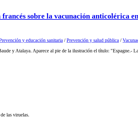
 francés sobre la vacunación anticolérica e
Prevención y educación sanitaria
/
Prevención y salud pública
/
Vacuna
ude y Atalaya. Aparece al pie de la ilustración el título: "Espagne.- L
e las viruelas.