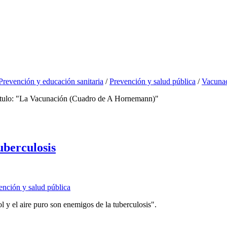
Prevención y educación sanitaria
/
Prevención y salud pública
/
Vacuna
el título: "La Vacunación (Cuadro de A Hornemann)"
uberculosis
ención y salud pública
ol y el aire puro son enemigos de la tuberculosis".