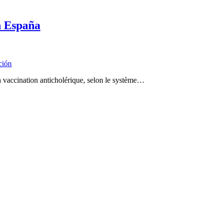
n España
ción
a vaccination anticholérique, selon le système…